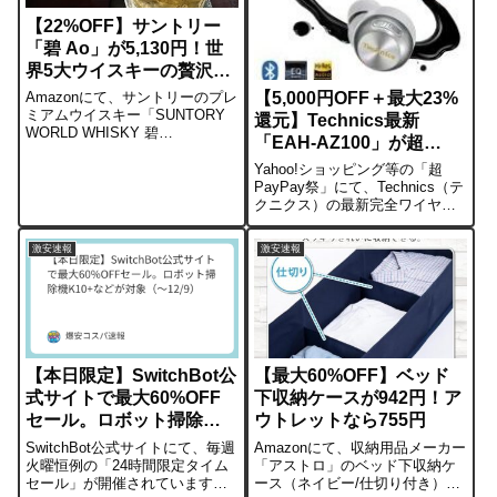
【22%OFF】サントリー
「碧 Ao」が5,130円！世
界5大ウイスキーの贅沢ブ
レンド
【5,000円OFF＋最大23%
Amazonにて、サントリーのプレ
ミアムウイスキー「SUNTORY
還元】Technics最新
WORLD WHISKY 碧
「EAH-AZ100」が超
Ao（700ml）」が特選セール価
PayPay祭で激安！
格になっています。参考価格
Yahoo!ショッピング等の「超
6,600円から22%OFFの5,130
PayPay祭」にて、Technics（テ
円。約1,500円も安くなっていま
クニクス）の最新完全ワイヤレ
す。箱な...
スイヤホン「EAH-AZ100」が特
価対象になっています。5,000円
激安速報
激安速報
OFFクーポンが配布されている
ほか、キャンペーン適用で最大
23%のポ...
【本日限定】SwitchBot公
【最大60%OFF】ベッド
式サイトで最大60%OFF
下収納ケースが942円！ア
セール。ロボット掃除機
ウトレットなら755円
K10+などが対象（～
SwitchBot公式サイトにて、毎週
Amazonにて、収納用品メーカー
12/9）
火曜恒例の「24時間限定タイム
「アストロ」のベッド下収納ケ
セール」が開催されています。
ース（ネイビー/仕切り付き）が