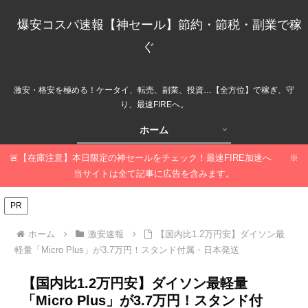
爆安コスパ速報【神セール】節約・節税・副業で稼
ぐ
激安・格安を極める！ケータイ、転売、副業、投資…【全方位】で稼ぎ、守
り、最速FIREへ。
ホーム
🚨【在庫注意】本日限定の神セールをチェック！最速FIRE加速へ ※
当サイトは全て記事に広告を含みます。
PR
ホーム
激安速報
【国内比1.2万円安】ダイソン最
軽量「Micro Plus」が3.7万円！スタンド付属・日本発送
【国内比1.2万円安】ダイソン最軽量
「Micro Plus」が3.7万円！スタンド付