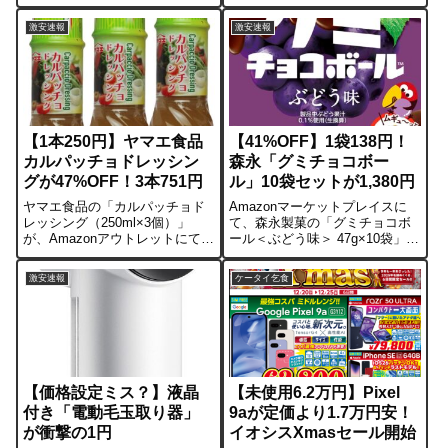
期間は本日12月9日（火）23:59
大幅値下げされています。通常
まで。■セールの概要 今回の対
価格から割引され942円。さら
激安速報
激安速報
象商品は合計10点。 冬場の乾燥
に、コンディションを問わない
対策に使える「気化式加湿器」
方はアウトレット品が755円で販
や、小型ロボット...
売されています。不織布ではな
く...
【1本250円】ヤマエ食品
【41%OFF】1袋138円！
カルパッチョドレッシン
森永「グミチョコボー
グが47%OFF！3本751円
ル」10袋セットが1,380円
ヤマエ食品の「カルパッチョド
Amazonマーケットプレイスに
レッシング（250ml×3個）」
て、森永製菓の「グミチョコボ
が、Amazonアウトレットにて
ール＜ぶどう味＞ 47g×10袋」が
47%OFFの751円で販売されてい
41%OFFの特価です。10袋セッ
ます。1本あたり約250円となっ
トで1,380円、1袋あたり138円。
激安速報
ケータイ乞食
ており、スーパーで一般的なド
コンビニのお菓子コーナーで買
レッシングを買うのと変わらな
うと割高になりがちな「グミ×チ
い価格で、こだわりの味が...
ョコ」のハイブ...
【価格設定ミス？】液晶
【未使用6.2万円】Pixel
付き「電動毛玉取り器」
9aが定価より1.7万円安！
が衝撃の1円
イオシスXmasセール開始