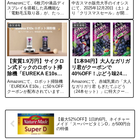
Amazonにて、6枚刃や液晶ディ
中古スマホ販売大手のイオシス
スプレイを搭載した高機能な
にて、2025年12月20日（土）よ
「電動毛玉取り器」が、たった
り「クリスマスセール」が開始
の1円で販売されています。通
されました。目玉商品は、コス
常、こうした充電式・替刃付き
トパフォーマンスの高さで人気
激安速報
激安速報
のモデルは2,000円〜3,000円程
の「Google Pixel
度が相場です。1円という価格は
9a（128GB）」です。未使用品
明らかに常軌を逸しており、
が62,800円まで値下げさ...
価...
【実質1.9万円】サイクロ
【1本94円】大人なガリガ
ン式ドックのロボット掃
リ君がクーポンで
除機「EUREKA E10s」
40%OFF！ぶどう味24本
が50％OFFクーポン対象
が2,252円
Amazonにて、ロボット掃除機
Amazonにて、赤城乳業の「大人
「EUREKA E10s」に50％OFF
なガリガリ君 もぎたてぶどう
クーポンが配布されています。
（24本セット）」に特大クーポ
記事作成時点の表示価格
ンが出ています。表示価格3,754
（39,600円）にクーポンを適用
円からクーポンを適用すること
すると、約19,800円で購入可能
で2,252円となり、1本あたり約
です。■主な仕様吸引力：
94円という激安価格で購入可能
4000Pa清掃能力：...
です。📌 価格・スペッ...
【最大52%OFF】1日約6円。ネイチャー
メイド「スーパービタミンD」が500円台
の特価