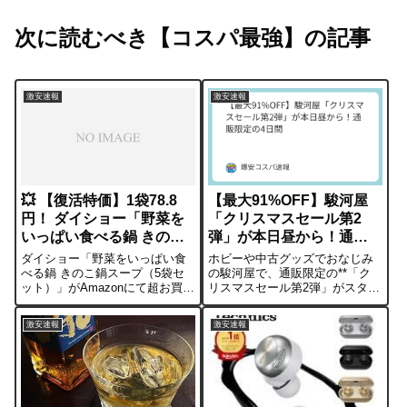
次に読むべき【コスパ最強】の記事
激安速報
激安速報
💥 【復活特価】1袋78.8
【最大91%OFF】駿河屋
円！ ダイショー「野菜を
「クリスマスセール第2
いっぱい食べる鍋 きのこ
弾」が本日昼から！通販
鍋スープ」5袋セットが
限定の4日間
ダイショー「野菜をいっぱい食
ホビーや中古グッズでおなじみ
394円！
べる鍋 きのこ鍋スープ（5袋セ
の駿河屋で、通販限定の**「ク
ット）」がAmazonにて超お買い
リスマスセール第2弾」がスター
得価格で販売中です！✅ 5袋セッ
トしています。 期間は12月8日
トで394円（税込）！ ✅ 1袋あた
(月) 12:00 ～ 12月11日(木)
激安速報
激安速報
り驚異の78.8円！プライム会
23:59**までの4日間限定です。■
員、または3,500円以上の注文で
セールの見どころ 今回のセール
送料無料になりま...
では、以...