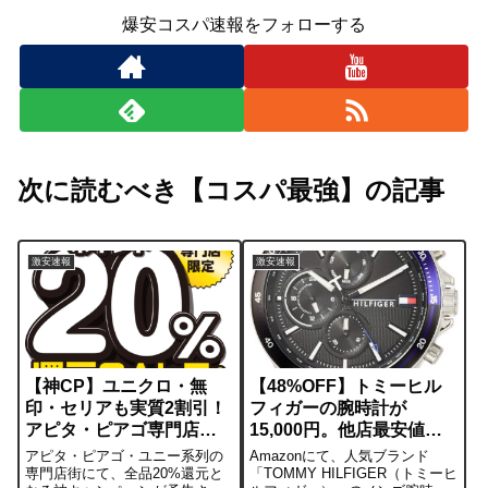
爆安コスパ速報をフォローする
次に読むべき【コスパ最強】の記事
激安速報
激安速報
【神CP】ユニクロ・無
【48%OFF】トミーヒル
印・セリアも実質2割引！
フィガーの腕時計が
アピタ・ピアゴ専門店で
15,000円。他店最安値よ
「20%還元」
り3,800円安い
アピタ・ピアゴ・ユニー系列の
Amazonにて、人気ブランド
専門店街にて、全品20%還元と
「TOMMY HILFIGER（トミーヒ