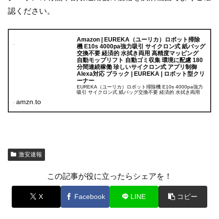
認ください。
Amazon | EUREKA（ユーリカ）ロボット掃除
機 E10s 4000pa強力吸引 サイクロン式 紙バッグ
交換不要 経済的 水拭き両用 高精度マッピング
自動モップリフト 自動ゴミ収集 環境に配慮 180
分間連続稼働 珍しいサイクロン式 アプリ制御
Alexa対応 ブラック | EUREKA | ロボット型クリ
ーナー
EUREKA（ユーリカ）ロボット掃除機 E10s 4000pa強力
吸引 サイクロン式 紙バッグ交換不要 経済的 水拭き両用
高精度マッピング 自動モップリフト 自動ゴミ収集 環境
amzn.to
に...
激安速報
この記事が役に立ったらシェアを！
X
Facebook
LINE
コピー