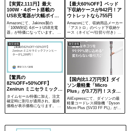
【実質2,111円】最大
【最大60%OFF】ベッド
100W・4ポート搭載の
下収納ケースが942円！ア
USB充電器が大幅ポイン
ウトレットなら755円
ト還元中
Amazonにて、Jakinos製の
Amazonにて、収納用品メーカー
「100W対応 4ポートUSB充電
「アストロ」のベッド下収納ケ
器」が特価になっています。 販
ース（ネイビー/仕切り付き）が
売価格に対して1,188ポイントが
大幅値下げされています。通常
付与されるため、計算上の実質
価格から割引され942円。さら
激安速報
激安速報
価格は2,111円となります。マー
に、コンディションを問わない
ケットプレイスの直近半年間の
方はアウトレット品が755円で販
平均価格（約1....
売されています。不織布ではな
く...
【驚異の
【国内比1.2万円安】ダイ
82%OFF+50%OFF】
ソン最軽量「Micro
Zenirun ミニセラミックフ
Plus」が3.7万円！スタン
ァンヒーターが1,299円！
タイムセール特価に加え、注文
ド付属・日本発送
AliExpressにて、ダイソンの最
確定時に割引が適用され、最終
軽量コードレス掃除機「Dyson
価格が表示価格になります。 元
Micro Plus (SV33 FF PL)」が特
の価格（14,438円）からの大幅
価販売されています。クーポン
値下げです！【商品の特徴】速
適用後の価格は37,000円台。日
暖: 高出力PTCセラミック採用。
本国内の公式アウトレット価格
スイッチを入れてわずか2秒で温
と比較しても1万2,000...
風が出ます。2モード搭載: ...