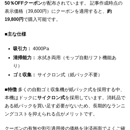
50％OFFクーポン
が配布されています。 記事作成時点の
表示価格（39,600円）にクーポンを適用すると、
約
19,800円
で購入可能です。
■主な仕様
吸引力：
4000Pa
清掃能力：
水拭き両用（モップ自動リフト機能あ
り）
ゴミ収集：
サイクロン式（紙パック不要）
■特徴
多くの自動ゴミ収集機が紙パック式を採用する中、
本機はドックに
サイクロン式
を採用しています。消耗品で
ある紙パックを買い足す必要がないため、長期的なランニ
ングコストを抑えられる点がメリットです。
クーポンの有無や割引適用後の価格を決済画面でよくご確