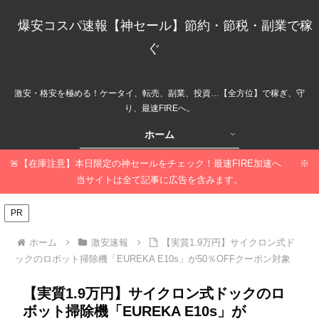
爆安コスパ速報【神セール】節約・節税・副業で稼
ぐ
激安・格安を極める！ケータイ、転売、副業、投資…【全方位】で稼ぎ、守
り、最速FIREへ。
ホーム
🚨【在庫注意】本日限定の神セールをチェック！最速FIRE加速へ ※
当サイトは全て記事に広告を含みます。
PR
ホーム
激安速報
【実質1.9万円】サイクロン式ド
ックのロボット掃除機「EUREKA E10s」が50％OFFクーポン対象
【実質1.9万円】サイクロン式ドックのロ
ボット掃除機「EUREKA E10s」が