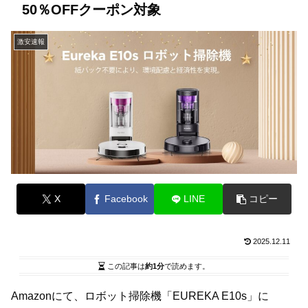
50％OFFクーポン対象
激安速報
X
Facebook
LINE
コピー
2025.12.11
この記事は
約1分
で読めます。
Amazonにて、ロボット掃除機「EUREKA E10s」に