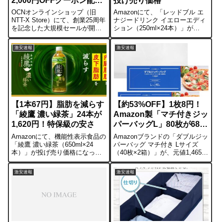
2,000円OFFクーポン配布
投げ売り価格
など激アツ予告
OCNオンラインショップ（旧
Amazonにて、「レッドブル エ
NTT-X Store）にて、創業25周年
ナジードリンク イエローエディ
を記念した大規模セールが開催
ション（250ml×24本）」が
されます。第1弾の開始は本日12
61%OFFの暴落価格になってい
月11日（木）17:00から。激安
ます。1ケースで2,000円、1本あ
激安速報
激安速報
PCパーツや周辺機器の放出で知
たり約83円。コンビニで買うと1
られる同ショップだけに、目玉
本200円以上するレッドブルが、
商品の争奪戦は必至...
スーパーの缶...
【1本67円】脂肪を減らす
【約53%OFF】1枚8円！
「綾鷹 濃い緑茶」24本が
Amazon製「マチ付きジッ
1,620円！特保級の安さ
パーバッグL」80枚が688
円
Amazonにて、機能性表示食品の
Amazonブランドの「ダブルジッ
「綾鷹 濃い緑茶（650ml×24
パーバッグ マチ付き Lサイズ
本）」が投げ売り価格になって
（40枚×2箱）」が、元値1,465円
います。定期おトク便
から688円まで暴落中。割引率は
（5%OFF）適用で1,620円。1本
約53%OFF。冷凍保存に必須のL
激安速報
激安速報
あたり約67.5円。内臓脂肪と皮
サイズが、1枚あたり約8.6円と
下脂肪を減らす機能を持つお茶
いう100均以下の単価で確保でき
が、スーパーの最安値お茶と...
ます。📌...