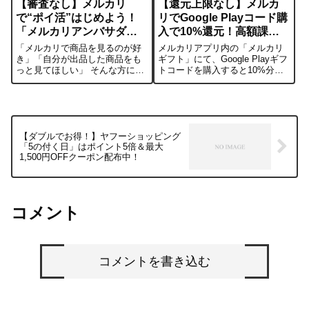
【審査なし】メルカリ
【還元上限なし】メルカ
で“ポイ活”はじめよう！
リでGoogle Playコード購
「メルカリアンバサダ
入で10%還元！高額課金
ー」完全ガイド
勢は必見
「メルカリで商品を見るのが好
メルカリアプリ内の「メルカリ
き」「自分が出品した商品をも
ギフト」にて、Google Playギフ
っと見てほしい」 そんな方に朗
トコードを購入すると10%分の
報です。メルカリには、商品を
ポイント還元が受けられるキャ
紹介するだけでポイントがもら
ンペーンが開催中です。最大の
える「メルカリアンバサダー」
特徴は「還元上限なし」である
という仕組みがあるのをご存知
こと。1万円分買えば1,000pt、5
ですか？ブログなどの難しい知
万円分買えば5,00...
識は不要。いつ...
【ダブルでお得！】ヤフーショッピング
「5の付く日」はポイント5倍＆最大
1,500円OFFクーポン配布中！
コメント
コメントを書き込む