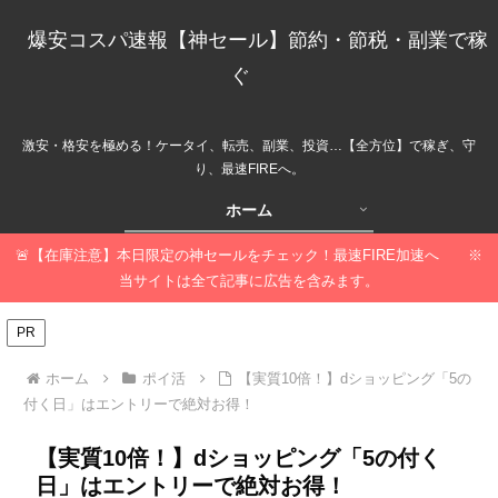
爆安コスパ速報【神セール】節約・節税・副業で稼
ぐ
激安・格安を極める！ケータイ、転売、副業、投資…【全方位】で稼ぎ、守
り、最速FIREへ。
ホーム
🚨【在庫注意】本日限定の神セールをチェック！最速FIRE加速へ ※
当サイトは全て記事に広告を含みます。
PR
ホーム
ポイ活
【実質10倍！】dショッピング「5の
付く日」はエントリーで絶対お得！
【実質10倍！】dショッピング「5の付く
日」はエントリーで絶対お得！