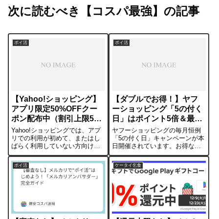
次に読むべき【コスパ最強】の記事
ポイ活
ポイ活
【Yahoo!ショッピング】
【ダブルでお得！】ヤフ
アプリ限定50%OFFクー
ーショッピング「5の付く
ポン配布中（割引上限500
日」はポイント5倍＆最大
円／2026年1月1日まで）
1,500円OFFクーポン配布
Yahoo!ショッピングでは、アプ
ヤフーショッピングの毎月恒例
中！
リでの利用が初めて、またはし
「5の付く日」キャンペーンが本
ばらく利用していない方向け
日開催されています。お得なポ
に、お得なクーポンを配布して
イントアップに加え、高額割引
います。📜 クーポンの概要項目
クーポンも同時配布中です！1.
ポイ活
ケータイ乞食
詳細特典50%OFFクーポンを進
⚡ ポイント5倍をゲットする重要
呈期間2025年12月1日(月)00:00
条件！まず、キャンペーン参加
～2026年1月1日...
にはエントリーが必須です。必
ず下記...