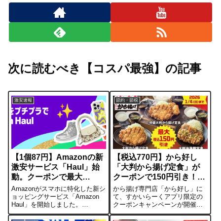
次に読むべき【コスパ最強】の記事
激安速報
節約・節税
【1個87円】Amazonの新
【税込770円】から好し
激安サービス「Haul」始
「大判から揚げ定食」が
動。クーポンで最大
クーポンで150円引き！年
40%OFFへ
末年始のガッツリ飯に
Amazonがスマホに特化した新シ
から揚げ専門店「から好し」に
ョッピングサービス「Amazon
て、すかいらーくアプリ限定の
Haul」を開始しました。
クーポンキャンペーンが開催さ
「90%OFFリンク」からは87円
れています。2026年1月4日
の雑貨やアパレルが大量に見つ
（日）までの期間中、人気の