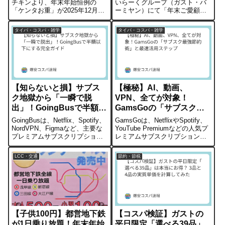
チキンより、年末年始恒例の
いらーくグループ（ガスト・バ
「ケンタお重」が2025年12月26
ーミヤン）にて「年末ご愛顧感
日（金）から数量限定で発売さ
謝祭」がスタートしました。人
れます。定番のオリジナルチキ
気メニューが軒並み33%OFFに
タイパ・コスパ・雑学
タイパ・コスパ・雑学
ンや限定メニューを詰め合わせ
なるほか、キッズ・アルコール
たセットで、単品合計価格と比
メニューは半額クーポンも配布
較して最大1,310円もおトクにな
中。物価高の年末における救世
る計...
主的なキ...
【知らないと損】サブス
【極秘】AI、動画、
ク地獄から「一瞬で脱
VPN、全てが対象！
出」！GoingBusで半額以
GamsGoの「サブスク最
下にする完全ガイド
強節約術」と最速活用ス
GoingBusは、Netflix、Spotify、
GamsGoは、NetflixやSpotify、
テップ
NordVPN、Figmaなど、主要な
YouTube Premiumなどの人気プ
プレミアムサブスクリプション
レミアムサブスクリプション
を割引価格で共有利用できるア
を、安価に共有利用できるアカ
カウント販売サービスです。サ
ウント販売サービスです。この
LCC・交通
節約・節税
ブスクリプション費用を節約し
記事では、GamsGoの利用開始
たいユーザーの間で注目を集め
手順に加え、サービス内で提供
ています。...
されてい...
【子供100円】都営地下鉄
【コスパ検証】ガストの
が1日乗り放題！年末年始
平日限定「選べる39品」