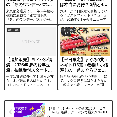
の「冬のワンデーパス」
は本当にお得？ 3品と4品
が激安
の実質単価を計算してみ
東京都交通局より、年末年始の
ガストが平日限定で実施してい
た
移動に最強な「都営地下鉄
る「ガストフィットメニュー」
『冬』のワンデーパス」の発売
が、2025年6月からリニューアル
が発表されました。価格は大人
されました。対象となる39品の
500円、そして子供はなんと100
中から好きなメニューを組み合
節約・節税
節約・節税
円。通常、都営地下鉄の子供料
わせられるこの企画。「自由度
金は初乗り（きっぷ）で90円で
が高い」と好評のようですが、
すので、「たった一駅往復する
実際のところコストパフォーマ
だけ（90円...
ンスはど...
【追加販売】ヨドバシ福
【平日限定】まぐろ9貫＋
袋「2026年 夢のお年玉
ネギトロ6貫＋巻物！小僧
箱」抽選受付スタート！
寿しの「超まぐろフェ
PS5 ProやiPadも対象
ア」が山盛り
一度は抽選に外れてしまった方
持ち帰り寿しの「小僧寿し」に
も、まだ諦めるのは早いです。
て、マグロ好きにはたまらない
ヨドバシ・ドット・コムにて、
「超まぐろ寿しフェア」が開催
大人気の福袋「2026年 夢のお年
中です。期間は12月19日(金)ま
玉箱」の追加抽選受付が本日
での平日限定。特に目玉商品
（12月8日）より始まっていま
は、マグロの握りや軍艦などが
す。今回は受付期間が非常に短
ぎっしり詰まって税込1,242円。
いので、忘れずに申し込みまし
お腹いっぱいマグロを楽しめる
【1個87円】Amazonの新激安サービス
ょう。■...
高コス...
「Haul」始動。クーポンで最大40%OFF
へ