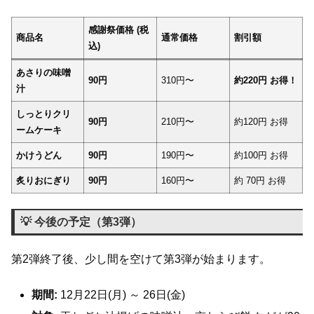
感謝祭価格 (税
商品名
通常価格
割引額
込)
あさりの味噌
90円
310円〜
約220円 お得！
汁
しっとりクリ
90円
210円〜
約120円 お得
ームケーキ
かけうどん
90円
190円〜
約100円 お得
炙りおにぎり
90円
160円〜
約 70円 お得
💡 今後の予定（第3弾）
第2弾終了後、少し間を空けて第3弾が始まります。
期間:
12月22日(月) ～ 26日(金)