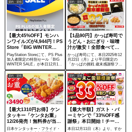
節約・節税
節約・節税
かります。さらに現在はホリデ
「大判から揚げ定食」などが最
ーセール中で、クーポンを使え
大150円引きとなり、税込770円
ば表示価格からさらに割引が
から楽しめるお得な機会です。
可...
📌 価格・...
【最大45%OFF】モンハ
【1品90円】かっぱ寿司で
ンワイルズが4,944円！PS
うどん・おにぎり・味噌
Store「BIG WINTER
汁が激安！全部食べても
SALE」開催【PS Plus限
360円の「歳末感謝祭」
PlayStation Storeにて、PS Plus
かっぱ寿司にて、本日2025年12
定】
加入者限定の特別セール「BIG
月22日（月）より平日限定の
WINTER SALE」が本日12月19
「かっぱの挑戦 歳末感謝祭ファ
日（金）より開始されました。
イナル」が開催されています。
期間は12月21日（日）までの3日
期間中は、うどんや味噌汁など
節約・節税
節約・節税
間限定。話題の『モンスターハ
のサイドメニュー4品が、一律税
ンターワイルズ』や『ドラ...
込90円（税抜82円）で提供され
ます。すべて注文しても合計
36...
【最大1310円お得】ケン
【最大半額】ガスト・バ
タッキー「ケンタお重」
ーミヤンで「33%OFF感
12/26発売！無料券が当た
謝祭」本日開始！チーズ
るおみくじ付
INハンバーグが400円台
日本ケンタッキー・フライド・
本日12月11日（木）より、すか