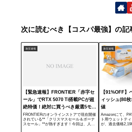
次に読むべき【コスパ最強】の記
激安速報
激安速報
【緊急速報】FRONTIER「赤字セ
【91%OFF
ール」でRTX 5070 Ti搭載PCが超
ィッシュ(80枚
絶特価！絶対に買うべき厳選5モデ
値
ル公開
FRONTIERのオンラインストアで現在開催
Amazonにて、
されている**「クリスマスセール＆ボーナ
ト用ウェットティ
スセール」**が熱すぎます！今回は、人気
が、過去価格2,19
CPU（Ryzen 7 9800X3DやCore Ultra 7な
で販売されていま