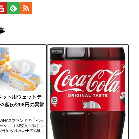
事
激安速報
】ペット用ウェットテ
×3個)が208円の異常
PAWNAXブランドの「ペッ
ッシュ（80枚入×3個）」
8円から91%OFFの208円
す。1パックあたり約69