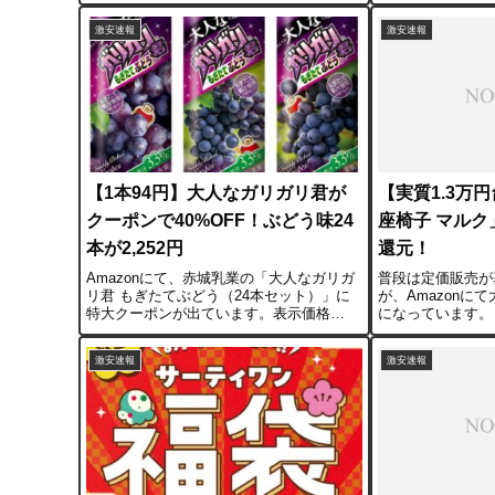
のタイムセールで登場します。 クーポン
210ml」が70%
適用で1本あたり約69円。水やお茶のペッ
ています。通常購
激安速報
激安速報
トボトルよりも安い価格で、メー...
便なら778円。デパ
【1本94円】大人なガリガリ君が
【実質1.3万
クーポンで40%OFF！ぶどう味24
座椅子 マルク」
本が2,252円
還元！
Amazonにて、赤城乳業の「大人なガリガ
普段は定価販売が
リ君 もぎたてぶどう（24本セット）」に
が、Amazonに
特大クーポンが出ています。表示価格
になっています。
3,754円からクーポンを適用することで
の**「ポケットコ
2,252円となり、1本あたり約94円という激
ク」**が狙い目
激安速報
激安速報
安価格で購入可能です。📌 価格・スペッ...
元販売価格： 19,9