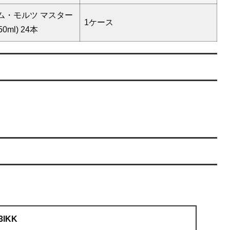
ム・モルツ マスター
1ケース
0ml) 24本
g3lKK