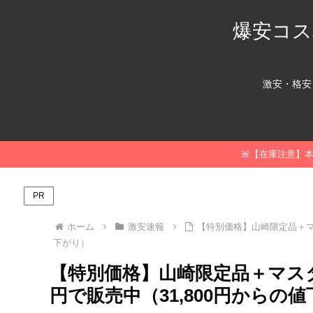
爆安コス
激安・格安
🚨【在庫注意】
PR
ホーム
激安速報
【特別価格】山崎限定品＋マス
下がり）
【特別価格】山崎限定品＋マスター
円で販売中（31,800円からの