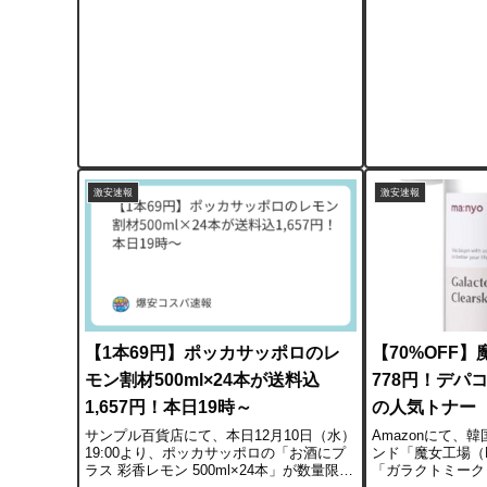
ど）と最新ハイエンドGPU（RTX 5070
円。通常、厚手・
Ti...
ートは1パック数百
激安速報
激安速報
【1本69円】ポッカサッポロのレ
【70%OFF
モン割材500ml×24本が送料込
778円！デパ
1,657円！本日19時～
の人気トナー
サンプル百貨店にて、本日12月10日（水）
Amazonにて、
19:00より、ポッカサッポロの「お酒にプ
ンド「魔女工場（Man
ラス 彩香レモン 500ml×24本」が数量限定
「ガラクトミーク