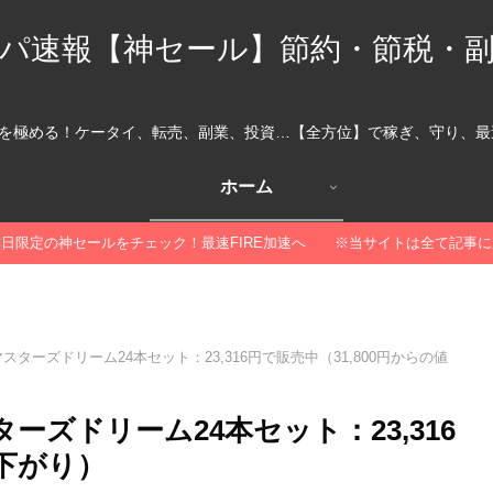
パ速報【神セール】節約・節税・
を極める！ケータイ、転売、副業、投資…【全方位】で稼ぎ、守り、最速
ホーム
本日限定の神セールをチェック！最速FIRE加速へ ※当サイトは全て記事
ターズドリーム24本セット：23,316円で販売中（31,800円からの値
ズドリーム24本セット：23,316
値下がり）