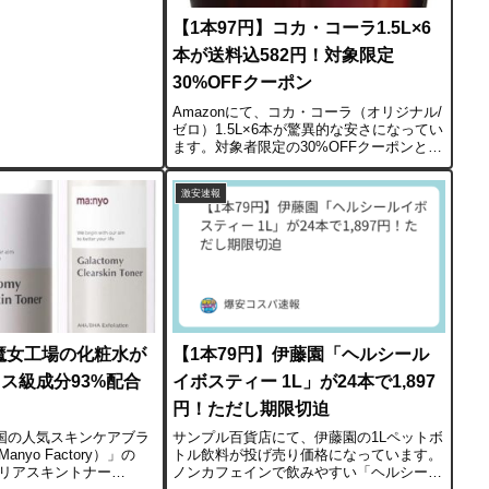
大判タイプのペット用シ
円が相...
【1本97円】コカ・コーラ1.5L×6
本が送料込582円！対象限定
30%OFFクーポン
Amazonにて、コカ・コーラ（オリジナル/
ゼロ）1.5L×6本が驚異的な安さになってい
ます。対象者限定の30%OFFクーポンと定
期おトク便（5%OFF）を併用すること
で、1ケース582円に。1本あたり97円とい
激安速報
う、スーパーの特売でもまず見...
】魔女工場の化粧水が
【1本79円】伊藤園「ヘルシール
コス級成分93%配合
イボスティー 1L」が24本で1,897
円！ただし期限切迫
韓国の人気スキンケアブラ
サンプル百貨店にて、伊藤園の1Lペットボ
yo Factory）」の
トル飲料が投げ売り価格になっています。
リアスキントナー
ノンカフェインで飲みやすい「ヘルシール