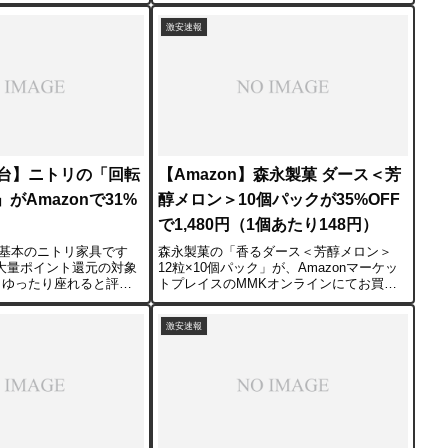
OFFの投げ売り価格になっ
イボスティー 1000ml」です。■価格につい
入で864円、定期おトク
て入数： 24本価格： クーポン適用で1,897
激安速報
コス級の成...
円（送料無料）単価： 1本あ...
円台】ニトリの「回転
【Amazon】森永製菓 ダース＜芳
がAmazonで31%
醇メロン＞10個パックが35%OFF
で1,480円（1個あたり148円）
基本のニトリ家具です
森永製菓の「香るダース＜芳醇メロン＞
て大量ポイント還元の対象
12粒×10個パック」が、Amazonマーケッ
 ゆったり座れると評判
トプレイスのMMKオンラインにてお買い
イル 回転座椅子 マル
得価格で販売中です。割引率： 35%OFF
です。■価格とポイント還
内容量： 10個入り価格：1,480円（税込）
激安速報
90円ポイント： 6,...
1個あたりの単価：148円【商...