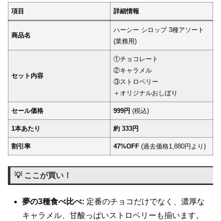
項目
詳細情報
ハーシー シロップ 3種アソート
商品名
(業務用)
①チョコレート
②キャラメル
セット内容
③ストロベリー
＋オリジナルおしぼり
セール価格
999円
(税込)
1本あたり
約 333円
割引率
47%OFF
(過去価格1,880円より)
💡 ここが買い！
夢の3種食べ比べ:
定番のチョコだけでなく、濃厚な
キャラメル、甘酸っぱいストロベリーも揃います。