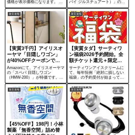
価格が表示価格になります。 元
バイ ジルスチュアート）」のス
の価格（14,438円）からの大幅
カートが驚異の75%OFFになっ
値下げです！【商品の特徴】速
ています。定価14,850円のアイ
激安速報
激安速報
暖: 高出力PTCセラミック採用。
テムが3,640円まで値下がりして
スイッチを入れてわずか2秒で温
おり、1万円以上も安く購入でき
風が出ます。2モード搭載: ...
るチ...
【実質3千円】アイリスオ
【実質タダ】サーティワ
ーヤマ「目隠しワゴン」
ン福袋2026予約開始。全
が40%OFFクーポンで激
額チケット還元＋限定グ
安
ッズ付き
Amazonにて、アイリスオーヤマ
サーティワンアイスクリームに
の「スペパ 目隠しワゴン
て、毎年恒例「絶対に損しない
（HMW-200）」が特価です。
福袋」の予約受付が始まってい
8%OFFのセール価格に加え、商
ます。今年は3,500円と2,500円
品ページにある40%OFFクーポ
の2種類。どちらも購入金額と同
激安速報
激安速報
ンを適用することで3,332円で購
額の「電子チケット」が入って
入可能。中身が見えないスタイ
いるため、アイスを食べる人な
リッシュなワゴンが、3,...
らグッズ代が実質無料になる神
仕様...
【45%OFF】198円！小林
製薬「無香空間」詰め替