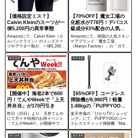
【価格設定ミス？】
【70%OFF】魔女工場の
Calvin Kleinのスーツが一
化粧水が778円！デパコス
律5,200円の異常事態
級成分93%配合の人気ト
ナー
Amazonにて、Calvin Klein（カ
Amazonにて、韓国の人気スキン
ルバンクライン）のメンズスー
ケアブランド「魔女工場
ツやアウター類が、一律5,200円
（Manyo Factory）」の「ガラク
という信じられない価格で販売
トミークリアスキントナー
されています。通常、カルバン
210ml」が70%OFFの投げ売り価
激安速報
激安速報
のスーツといえば上下で数万
格になっています。通常購入で
円〜8万円クラスが相場です。
864円、定期おトク便なら778
「桁を一つ間違えた」可...
円。デパコス級の成...
【開催中】海老2本で600
【65%OFF】コードレス
円！てんやWeekで「上天
掃除機が6,980円！軽量
丼弁当」が170円引き
1.48kgの「PUPPYOO」
がひかりTVで特価
昨日（15日）より、天丼てんや
楽天市場の「ひかりTVショッピ
にて月イチ恒例のお得イベント
ング」にて、PUPPYOOのコー
「てんやWeek!!」が開催中で
ドレススティック掃除機「Mate
す。テイクアウト限定で、通常
T11」が6,980円（送料込）の激
770円の「海老といかの上天丼弁
安特価で販売されています。直
激安速報
激安速報