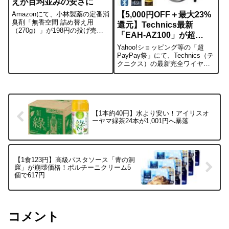
えが百均並みの安さに
【5,000円OFF＋最大23%
Amazonにて、小林製薬の定番消
臭剤「無香空間 詰め替え用
還元】Technics最新
（270g）」が198円の投げ売り
「EAH-AZ100」が超
価格になっています。通常価格
PayPay祭で激安！
から45%OFF。大手メーカーの
Yahoo!ショッピング等の「超
消臭ビーズが、100円ショップの
PayPay祭」にて、Technics（テ
雑貨と大差ない価格で購入でき
クニクス）の最新完全ワイヤレ
る異常事態です。📌 価格・...
スイヤホン「EAH-AZ100」が特
価対象になっています。5,000円
OFFクーポンが配布されている
ほか、キャンペーン適用で最大
23%のポ...
【1本約40円】水より安い！アイリスオ
ーヤマ緑茶24本が1,001円へ暴落
【1食123円】高級パスタソース「青の洞
窟」が崩壊価格！ポルチーニクリーム5
個で617円
コメント