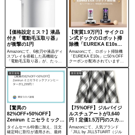
当」が税込600円で販売されてい
販参考価格が19,800円とされる
ます。170円引きでお得に天丼を
モデルですが、そこから約
楽しめるチャンスは今週日曜...
65%OFF（12,8...
【価格設定ミス？】液晶
【実質1.9万円】サイクロ
付き「電動毛玉取り器」
ン式ドックのロボット掃
が衝撃の1円
除機「EUREKA E10s」
が50％OFFクーポン対象
Amazonにて、6枚刃や液晶ディ
Amazonにて、ロボット掃除機
スプレイを搭載した高機能な
「EUREKA E10s」に50％OFF
「電動毛玉取り器」が、たった
クーポンが配布されています。
の1円で販売されています。通
記事作成時点の表示価格
常、こうした充電式・替刃付き
（39,600円）にクーポンを適用
激安速報
激安速報
のモデルは2,000円〜3,000円程
すると、約19,800円で購入可能
度が相場です。1円という価格は
です。■主な仕様吸引力：
明らかに常軌を逸しており、
4000Pa清掃能力：...
価...
【驚異の
【75%OFF】ジルバイジ
82%OFF+50%OFF】
ルスチュアートが3,640
Zenirun ミニセラミックフ
円！定価1.5万円のスカー
ァンヒーターが1,299円！
トが激安
タイムセール特価に加え、注文
Amazonにて、人気ブランド
確定時に割引が適用され、最終
「JILL by JILLSTUART（ジル