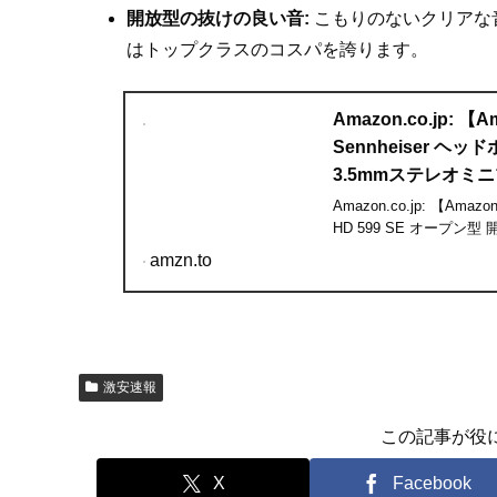
開放型の抜けの良い音:
こもりのないクリアな
はトップクラスのコスパを誇ります。
Amazon.co.jp:
Sennheiser ヘッ
3.5mmステレオミニ
Amazon.co.jp: 【Am
HD 599 SE オープン型 開
amzn.to
激安速報
この記事が役
X
Facebook