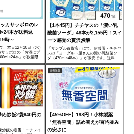
ポッカサッポロのレ
【1本45円】チチヤスの「濃い乳
l×24本が送料込
酸菌ソーダ」48本が2,155円！スイ
日19時～
ーツ感覚の贅沢炭酸
て、本日12月10日（水）
「サンプル百貨店」にて、伊藤園・チチヤ
ッカサッポロの「お酒にプ
スの「ヨーグルト屋さんの濃い乳酸菌ソー
00ml×24本」が数量限定
ダ（470ml×48本）」が激安です。送料込
登場します。 クーポン
みで2,155円。1本あたり約44.9円。通常の
約69円。水やお茶のペッ
カルピスソーダなどとは一味違う、デザー
激安速報
価格で、メー...
トのように濃厚でクリーミーな味わい...
め炒飯2袋640円の
【45%OFF】198円！小林製薬
「無香空間」詰め替えが百均並み
の安さに
冷凍炒飯の定番「ニチレイ