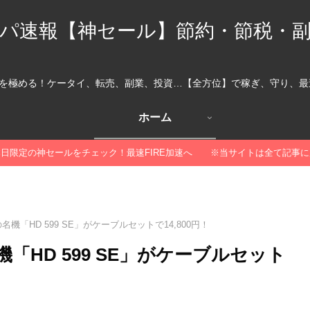
パ速報【神セール】節約・節税・
を極める！ケータイ、転売、副業、投資…【全方位】で稼ぎ、守り、最速
ホーム
本日限定の神セールをチェック！最速FIRE加速へ ※当サイトは全て記事
名機「HD 599 SE」がケーブルセットで14,800円！
「HD 599 SE」がケーブルセット