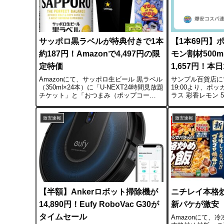
サッポロ黒ラベルが特典付きで1本
【1本69円】
約187円！Amazonで4,497円の限
モン割材500m
定特価
1,657円！本
Amazonにて、サッポロ生ビール 黒ラベル
サンプル百貨店に
（350ml×24本）に「U-NEXT24時間見放題
19:00より、ポ
チケット」と「おつまみ（ポップコー
ラス 彩香レモン 5
ン）」がセットになった限定商品が、
のタイムセールで
4,497円で販売されています。通常版より
適用で1本あたり
激安速報
激安速報
も付属品が多いにも関わらず、市場価...
トボトルよりも安い
【半額】Ankerロボット掃除機が
ニチレイ本格炒
14,890円！Eufy RoboVac G30が
新パケが激安
タイムセール
Amazonにて、