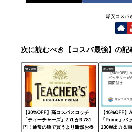
爆安コスパ
次に読むべき【コスパ最強】の記
激安速報
激安速報
【30%OFF】高コスパスコッチ
【46%OFF】
「ティーチャーズ」2.7Lが3,781
「Prime」バ
円！通常の瓶で買うより断然お得
130W出力＆