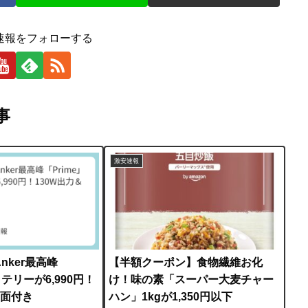
速報をフォローする
事
激安速報
Anker最高峰
【半額クーポン】食物繊維お化
ッテリーが6,990円！
け！味の素「スーパー大麦チャー
画面付き
ハン」1kgが1,350円以下