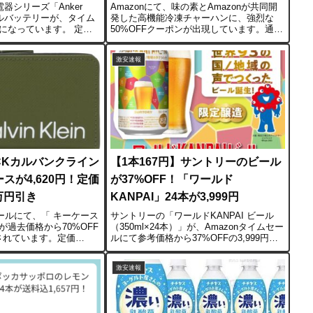
電器シリーズ「Anker
Amazonにて、味の素とAmazonが共同開
イルバッテリーが、タイム
発した高機能冷凍チャーハンに、強烈な
になっています。 定価
50%OFFクーポンが出現しています。通常
モデルが、46%OFFの
価格2,701円という高級品ですが、クーポ
■スペックの特徴：超高出力
ン適用で1,350円に。さらに定期おトク便
激安速報
デルは「...
（最大10〜15%OFF）を併用...
】CKカルバンクライン
【1本167円】サントリーのビール
スが4,620円！定価
が37%OFF！「ワールド
万円引き
KANPAI」24本が3,999円
セールにて、「 キーケース
サントリーの「ワールドKANPAI ビール
過去価格から70%OFF
（350ml×24本）」が、Amazonタイムセー
売されています。定価
ルにて参考価格から37%OFFの3,999円で
ランド革小物が1万円以上も
販売されています。通常、1ケース6,000円
、プレゼントや自分用と
以上するビールが、1本あたり約167円とい
激安速報
な価格設定です...
う発泡酒や第3の...