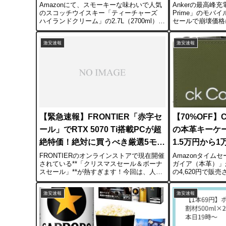
Amazonにて、スモーキーな味わいで人気
Ankerの最高峰充
のスコッチウイスキー「ティーチャーズ
Prime」のモバ
ハイランドクリーム」の2.7L（2700ml）ペ
セールで崩壊価格
ットボトルが特価になっています。参考価
12,990円の高級
格5,385円から30%OFFの3,781円。通常サ
6,990円です。
激安速報
激安速報
イズ（700ml）に換...
＆コンパクト対象モ
【緊急速報】FRONTIER「赤字セ
【70%OFF
ール」でRTX 5070 Ti搭載PCが超
の本革キーケー
絶特価！絶対に買うべき厳選5モデ
1.5万円から1
ル公開
FRONTIERのオンラインストアで現在開催
Amazonタイム
されている**「クリスマスセール＆ボーナ
ガイア（本革）」が
スセール」**が熱すぎます！今回は、人気
の4,620円で販
CPU（Ryzen 7 9800X3DやCore Ultra 7な
15,400円のブ
ど）と最新ハイエンドGPU（RTX 5070
値引きされており
激安速報
激安速報
Ti...
して非常にお買い得