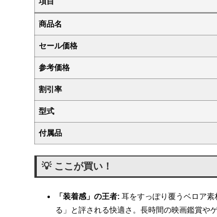
項目
商品名
セール価格
参考価格
割引率
型式
付属品
💡 ここが買い！
「装着感」の王者:
耳をすっぽり覆うベロア素
る」と評される快適さ。長時間の映画鑑賞やゲ