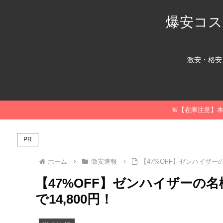
爆安コス
激安・格安
🚨【在庫注意】
PR
ホーム
激安速報
【47%OFF】ゼンハイザーの
【47%OFF】ゼンハイザーの名機
で14,800円！